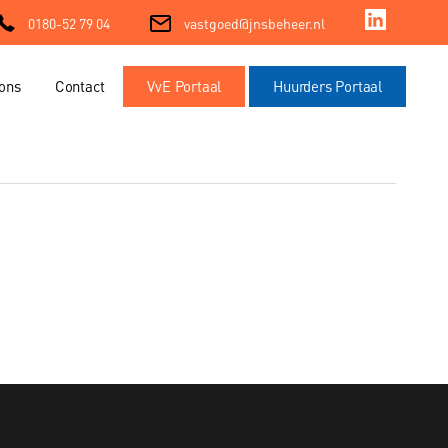
0180-52 79 04
vastgoed@jnsbeheer.nl
ons
Contact
VvE Portaal
Huurders Portaal
ment
ment