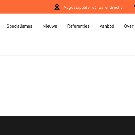
Augustapolder 66, Barendrecht
Specialismes
Nieuws
Referenties
Aanbod
Over 
Property manage
er
Project manage
Verhuur