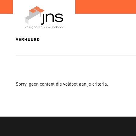
Spring
Door
naar
naar
de
de
hoofdnavigatie
hoofd
inhoud
VERHUURD
Totaal pakket
Sorry, geen content die voldoet aan je criteria.
Administratief behe
Financieel beheer