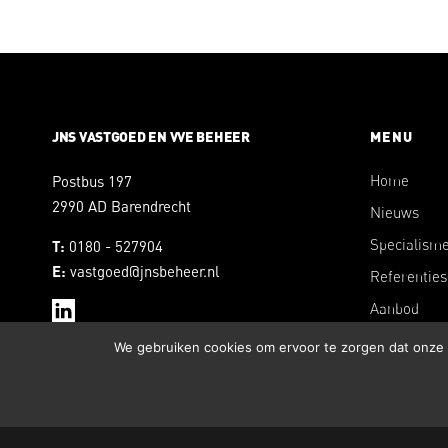
JNS VASTGOED EN VVE BEHEER
MENU
Postbus 197
Home
2990 AD Barendrecht
Nieuws
Specialism
0180 - 527904
T:
vastgoed@jnsbeheer.nl
E:
Referenties
Aanbod
Over ons
We gebruiken cookies om ervoor te zorgen dat onze w
Contact