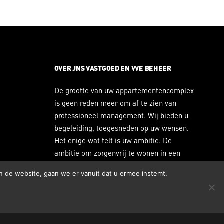
OVER JNS VASTGOED EN VVE BEHEER
De grootte van uw appartementencomplex
is geen reden meer om af te zien van
professioneel management. Wij bieden u
begeleiding, toegesneden op uw wensen.
Het enige wat telt is uw ambitie. De
ambitie om zorgenvrij te wonen in een
appartementencomplex. Neem daarom
n de website, gaan we er vanuit dat u ermee instemt.
contact op met JNS Vastgoed en VVE
beheer.