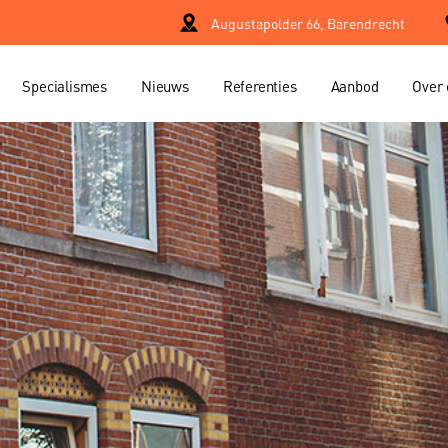
Augustapolder 66, Barendrecht
Specialismes
Nieuws
Referenties
Aanbod
Over 
Property manage
er
Project manage
Verhuur