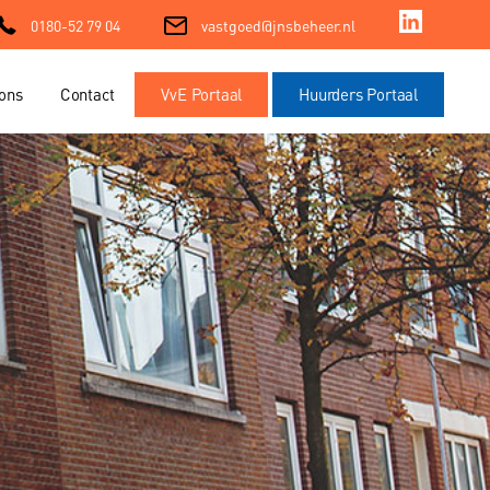
0180-52 79 04
vastgoed@jnsbeheer.nl
ons
Contact
VvE Portaal
Huurders Portaal
ment
ment