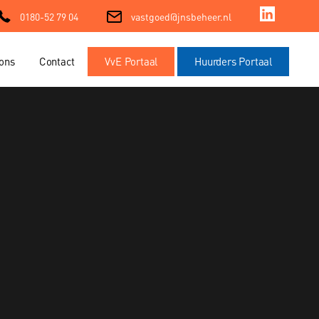
0180-52 79 04
vastgoed@jnsbeheer.nl
ons
Contact
VvE Portaal
Huurders Portaal
ment
ment