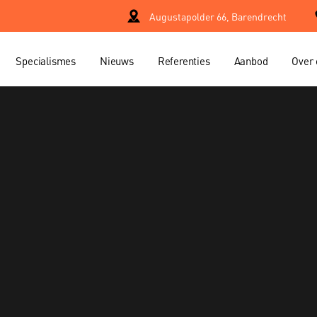
Augustapolder 66, Barendrecht
Specialismes
Nieuws
Referenties
Aanbod
Over 
Property manage
er
Project manage
Verhuur