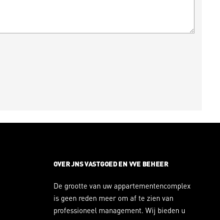
OVER JNS VASTGOED EN VVE BEHEER
De grootte van uw appartementencomplex
is geen reden meer om af te zien van
professioneel management. Wij bieden u