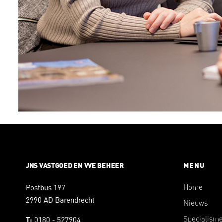
JNS VASTGOED EN VVE BEHEER
MENU
Postbus 197
Home
2990 AD Barendrecht
Nieuws
Specialism
0180 - 527904
T: