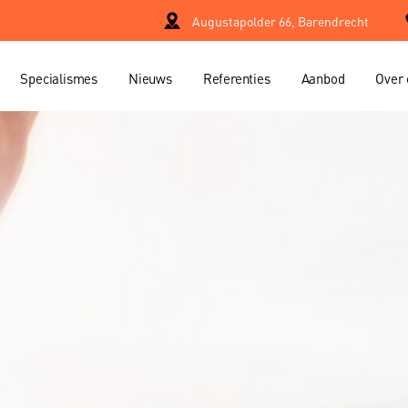
Augustapolder 66, Barendrecht
Specialismes
Nieuws
Referenties
Aanbod
Over 
Property manage
er
Project manage
Verhuur