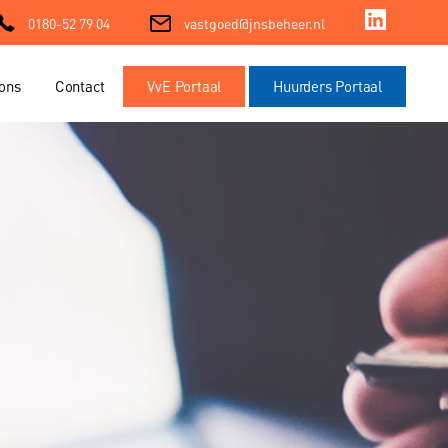
0180-52 79 04
vastgoed@jnsbeheer.nl
ons
Contact
VvE Portaal
Huurders Portaal
ment
ment