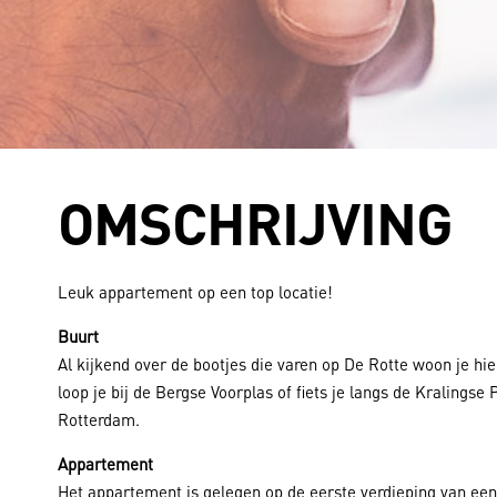
Technisch beheer
OMSCHRIJVING
Additionele diensten
Leuk appartement op een top locatie!
Buurt
Al kijkend over de bootjes die varen op De Rotte woon je hi
loop je bij de Bergse Voorplas of fiets je langs de Kralingse
Rotterdam.
Appartement
Het appartement is gelegen op de eerste verdieping van een 