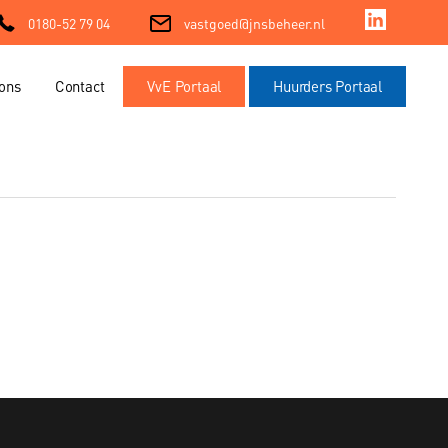
0180-52 79 04
vastgoed@jnsbeheer.nl
ons
Contact
VvE Portaal
Huurders Portaal
ment
ment