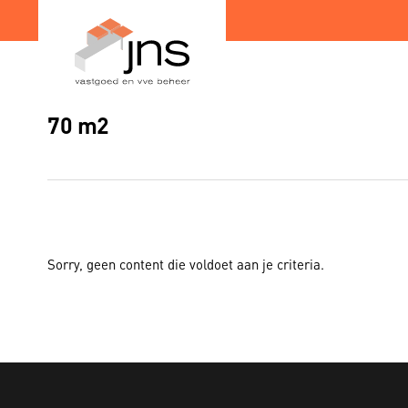
Spring
Door
naar
naar
de
de
hoofdnavigatie
hoofd
inhoud
70 m2
Totaal pakket
Sorry, geen content die voldoet aan je criteria.
Administratief behe
Financieel beheer