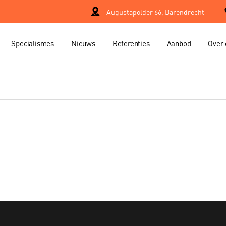
Augustapolder 66, Barendrecht
Specialismes
Nieuws
Referenties
Aanbod
Over 
Property manage
er
Project manage
Verhuur